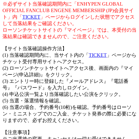
※必ずサイト当落確認期間内に「ENHYPEN GLOBAL
OFFICIAL FANCLUB ENGENE MEMBERSHIP (JP)会員サイ
ト」内「
TICKET
」ページからログインした状態でアクセス
して当落結果をご確認ください。
ローソンチケットサイトの『マイページ』では、本受付の当
落結果は確認できませんので、ご注意ください。
【サイト当落確認操作方法】
(1) 当落確認期間内に、当サイト内の「
TICKET
」ページから
チケット受付専用サイトへアクセス。
(2) ローソンチケットサイトへアクセス後、画面内の『マイ
ページ(申込詳細)』をクリック。
(3) エントリー時に登録した『メールアドレス』『電話番
号』『パスワード』を入力しログイン。
(4) 申込公演一覧より当落確認したい公演をクリック。
(5) 当選・落選情報を確認。
(6) 当選の場合、予約番号(10桁)を確認。予約番号はローソ
ン・ミニストップでのご入金、チケット発券の際に必要にな
りますので、必ずお控えください。
【注意事項】
※ご当選後の変更、キャンセルは一切お受けできません。