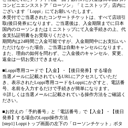
コンビニエンスストア「ローソン」「ミニストップ」店内に
ございます「Loppi」にてお願いいたします。
本受付でご当選されたコンサートチケットは、すべて店頭引
取(後日発券)になります。ご当選後は、入金期限までに日本
国内のローソンまたはミニストップにて入金手続きの上、代
金支払証明書をお受取りください。
期間内は24時間ご入金可能ですが、入金期間中にお支払いい
ただけなかった場合、ご当選は自動キャンセルになります。
また、理由の如何を問わず、ご入金後のキャンセル、変更、
返金は一切お受けできません。
■Loppi専用コードで【入金】・【後日発券】する場合
当選メールに記載されているURLにアクセスしていただ
き、表示されたLoppi専用コードをLoppiにかざすと、電話番
号、名前を入力するだけで手続きが簡単になります。
※詳しくは当選メールに記載されている操作方法をご確認く
ださい。
■お控えの「予約番号」と「電話番号」で【入金】・【後日
発券】する場合のLoppi操作方法
[step1] Loppiトップ画面の左下の「ローソンチケット」ボタ