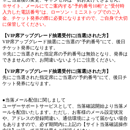
※サイト、メールにてご案内する"予約番号10桁"と"受付時
入力した電話番号"は、ローソン・ミニストップでのご入
金、チケット発券の際に必要になりますので、ご自身で大切
に保管してください。
【VIP席アップグレード抽選受付に[当選]された方】
VIP席アップグレード抽選にご当選の"予約番号"にて、後日
チケット発券になります。
※先にご当選された指定席の予約番号は無効となり、発券は
できませんので、お間違いないようにご注意ください。
【VIP席アップグレード抽選受付に[落選]された方】
先にご当選された指定席にご当選の"予約番号"にて、後日チ
ケット発券になります。
●当落メール配信に関しまして
ユーザーサポートサービスとして、当落確認開始より当落メ
ールを配信いたします。ただし、お客様のメール設定状況
や、アドレスの登録間違い、通信環境によって届かない場合
もありますので、必ず期間内に上記の【サイト当落確認操作