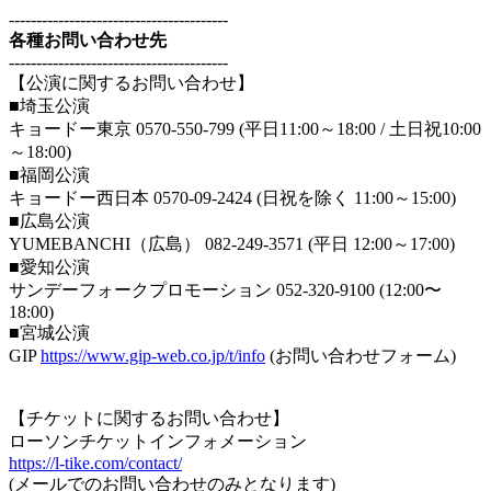
----------------------------------------
各種お問い合わせ先
----------------------------------------
【公演に関するお問い合わせ】
■埼玉公演
キョードー東京 0570-550-799 (平日11:00～18:00 / 土日祝10:00
～18:00)
■福岡公演
キョードー西日本 0570-09-2424 (日祝を除く 11:00～15:00)
■広島公演
YUMEBANCHI（広島） 082-249-3571 (平日 12:00～17:00)
■愛知公演
サンデーフォークプロモーション 052-320-9100 (12:00〜
18:00)
■宮城公演
GIP
https://www.gip-web.co.jp/t/info
(お問い合わせフォーム)
【チケットに関するお問い合わせ】
ローソンチケットインフォメーション
https://l-tike.com/contact/
(メールでのお問い合わせのみとなります)