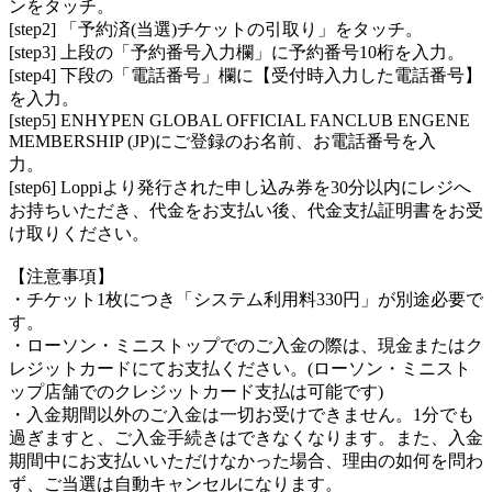
ンをタッチ。
[step2] 「予約済(当選)チケットの引取り」をタッチ。
[step3] 上段の「予約番号入力欄」に予約番号10桁を入力。
[step4] 下段の「電話番号」欄に【受付時入力した電話番号】
を入力。
[step5] ENHYPEN GLOBAL OFFICIAL FANCLUB ENGENE
MEMBERSHIP (JP)にご登録のお名前、お電話番号を入
力。
[step6] Loppiより発行された申し込み券を30分以内にレジへ
お持ちいただき、代金をお支払い後、代金支払証明書をお受
け取りください。
【注意事項】
・チケット1枚につき「システム利用料330円」が別途必要で
す。
・ローソン・ミニストップでのご入金の際は、現金またはク
レジットカードにてお支払ください。(ローソン・ミニスト
ップ店舗でのクレジットカード支払は可能です)
・入金期間以外のご入金は一切お受けできません。1分でも
過ぎますと、ご入金手続きはできなくなります。また、入金
期間中にお支払いいただけなかった場合、理由の如何を問わ
ず、ご当選は自動キャンセルになります。