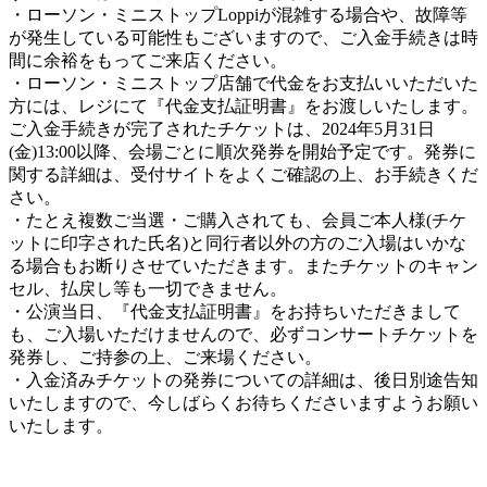
・ローソン・ミニストップLoppiが混雑する場合や、故障等
が発生している可能性もございますので、ご入金手続きは時
間に余裕をもってご来店ください。
・ローソン・ミニストップ店舗で代金をお支払いいただいた
方には、レジにて『代金支払証明書』をお渡しいたします。
ご入金手続きが完了されたチケットは、2024年5月31日
(金)13:00以降、会場ごとに順次発券を開始予定です。発券に
関する詳細は、受付サイトをよくご確認の上、お手続きくだ
さい。
・たとえ複数ご当選・ご購入されても、会員ご本人様(チケ
ットに印字された氏名)と同行者以外の方のご入場はいかな
る場合もお断りさせていただきます。またチケットのキャン
セル、払戻し等も一切できません。
・公演当日、『代金支払証明書』をお持ちいただきまして
も、ご入場いただけませんので、必ずコンサートチケットを
発券し、ご持参の上、ご来場ください。
・入金済みチケットの発券についての詳細は、後日別途告知
いたしますので、今しばらくお待ちくださいますようお願い
いたします。