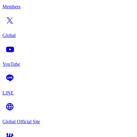
Members
Global
YouTube
LINE
Global Official Site