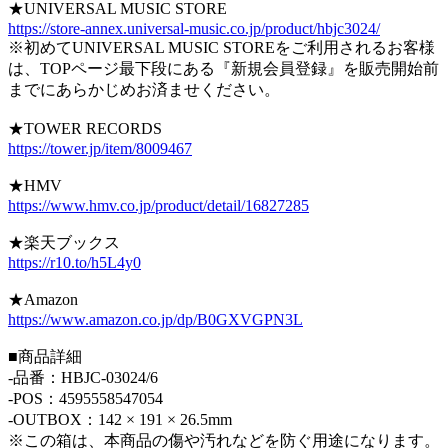
★UNIVERSAL MUSIC STORE
https://store-annex.universal-music.co.jp/product/hbjc3024/
※初めてUNIVERSAL MUSIC STOREをご利用されるお客様
は、TOPページ最下段にある『新規会員登録』を販売開始前
までにあらかじめお済ませください。
★TOWER RECORDS
https://tower.jp/item/8009467
★HMV
https://www.hmv.co.jp/product/detail/16827285
★楽天ブックス
https://r10.to/h5L4y0
★Amazon
https://www.amazon.co.jp/dp/B0GXVGPN3L
■商品詳細
-品番：HBJC-03024/6
-POS：4595558547054
-OUTBOX：142 × 191 × 26.5mm
※この箱は、本商品の傷や汚れなどを防ぐ用途になります。