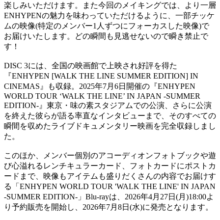
楽しみいただけます。また今回のメイキングでは、より一層
ENHYPENの魅力を味わっていただけるように、一部チッケ
ムの映像(特定のメンバー1人ずつにフォーカスした映像)で
お届けいたします。どの瞬間も見逃せないので瞬き禁止で
す！
DISC 3には、全国の映画館で上映され好評を得た
『ENHYPEN [WALK THE LINE SUMMER EDITION] IN
CINEMAS』も収録。2025年7月6日開催の『ENHYPEN
WORLD TOUR ‘WALK THE LINE’ IN JAPAN -SUMMER
EDITION-』東京・味の素スタジアムでの公演、さらに公演
を終えた彼らが語る率直なインタビューまで、そのすべての
瞬間を収めたライブドキュメンタリー映画を完全収録しまし
た。
このほか、メンバー個別のアコーディオンフォトブックや遊
び心溢れるレンチキュラーカード、フォトカードにポストカ
ードまで、映像もアイテムも盛りだくさんの内容でお届けす
る「ENHYPEN WORLD TOUR 'WALK THE LINE' IN JAPAN
-SUMMER EDITION-」Blu-rayは、2026年4月27日(月)18:00よ
り予約販売を開始し、2026年7月8日(水)に発売となります。