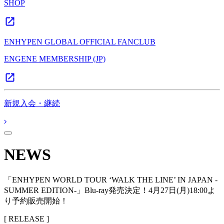
SHOP
ENHYPEN GLOBAL OFFICIAL FANCLUB
ENGENE MEMBERSHIP (JP)
新規入会・継続
NEWS
「ENHYPEN WORLD TOUR ‘WALK THE LINE’ IN JAPAN -
SUMMER EDITION-」Blu-ray発売決定！4月27日(月)18:00よ
り予約販売開始！
[ RELEASE ]