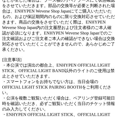
などが生じた場合は、ブース横のリペアブースにて状態確認
をさせていただきます。部品の交換等が必要と判断された場
合は、ENHYPEN Weverse Shop Japanにてご購入いただいた
もの、および保証期間内のものに限り交換対応させていただ
きます。商品の交換をさせていただく際は、ENHYPEN
Weverse Shop Japan内の注文履歴および注文者様のご本人確
認が必須になります。ENHYPEN Weverse Shop Japanでのご
注文確認およびご注文者ご本人の確認ができない場合は交換
対応させていただくことができませんので、あらかじめご了
承ください。
[注意事項]
・本公演では演出の都合上、ENHYPEN OFFICIAL LIGHT
STICK、OFFICIAL LIGHT BAND以外のライトのご使用は禁
止とさせていただきます。
・スマートフォンをお持ちでない方は、当日会場の
OFFICIAL LIGHT STICK PAIRING BOOTHをご利用くださ
い。
・公演を複数ご観覧いただく場合は、ペアリング登録可能日
時を確認いただき、必ずご観覧いただく当日のチケット情報
のみ入力してください。
・ENHYPEN OFFICIAL LIGHT STICK、OFFICIAL LIGHT