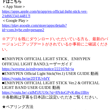
ドはこちら
＜App Store＞
https://apps.apple.com/jp/app/en-official-light-stick-ver-
2/id6633414481?l
＜Google Play＞
https://play.google.com/store/apps/details?
id=com.hybe.enhypenapp2
※アプリを既にダウンロードいただいている方も、最新のバ
ージョンにアップデートがされているか事前にご確認くださ
い。
■ENHYPEN OFFICIAL LIGHT STICK、ENHYPEN
OFFICIAL LIGHT BANDユーザーガイド
https://weverse.io/enhypen/notice/22216?hl=ja
■ENHYPEN Official Light Stick(Ver.1) USER GUIDE 動画
https://youtu.be/qe2DTIUvbfY
■ENHYPEN OFFICIAL LIGHT STICK Ver.2 & OFFICIAL
LIGHT BAND USER GUIDE 動画
https://youtu.be/-cidM5JUU0c?si=8N4oGPyK4bu1IBiv
※各動画は字幕を日本語に設定いただきご覧ください。
★ペアリング方法