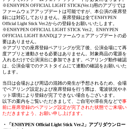
※ENHYPEN OFFICIAL LIGHT STICK(Ver.1)用のアプリでは
ファームウェアアップデートは可能ですが、本公演の座席登
録には対応しておりません。座席登録は全てENHYPEN
Official Light Stick Ver.2からの登録をお願いいたします。
※ENHYPEN OFFICIAL LIGHT STICK Ver.2、ENHYPEN
OFFICIAL LIGHT BANDはファームウェアアップデートの必
要はありません。
※アプリでの座席登録ペアリングが完了後、公演会場にて再
度アプリと連動させる必要はありません。対象商品の電源を
入れるだけで公演演出に参加できます。ペアリング動作確認
は、公演会場でのテストタイムにて連動の確認をお願いいた
します。
当日は会場および周辺の混雑の発生が予想されるため、会場
でペアリング設定および座席登録を行う際は、電波状況やネ
ット環境により登録が完了できない場合もございます。
以下の案内をご覧いただきまして、ご自宅や滞在先などで
事
前に座席登録のペアリング設定が完了された状態でご来場い
ただきますよう、お願い申し上げます。
・「ENHYPEN Official Light Stick Ver.2」アプリダウンロー