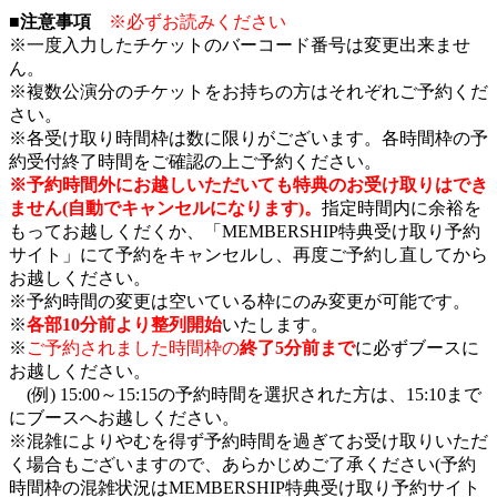
■注意事項
※必ずお読みください
※一度入力したチケットのバーコード番号は変更出来ませ
ん。
※複数公演分のチケットをお持ちの方はそれぞれご予約くだ
さい。
※各受け取り時間枠は数に限りがございます。各時間枠の予
約受付終了時間をご確認の上ご予約ください。
※予約時間外にお越しいただいても特典のお受け取りはでき
ません(自動でキャンセルになります)。
指定時間内に余裕を
もってお越しくだくか、「MEMBERSHIP特典受け取り予約
サイト」にて予約をキャンセルし、再度ご予約し直してから
お越しください。
※予約時間の変更は空いている枠にのみ変更が可能です。
※
各部10分前より整列開始
いたします。
※
ご予約されました時間枠の
終了5分前まで
に必ずブースに
お越しください。
(例) 15:00～15:15の予約時間を選択された方は、15:10まで
にブースへお越しください。
※混雑によりやむを得ず予約時間を過ぎてお受け取りいただ
く場合もございますので、あらかじめご了承ください(予約
時間枠の混雑状況はMEMBERSHIP特典受け取り予約サイト