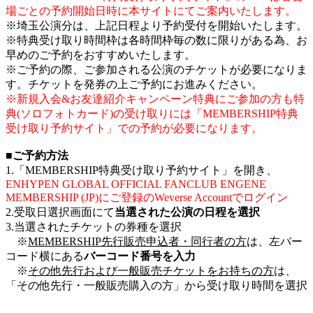
場ごとの予約開始日時に本サイトにてご案内いたします。
※埼玉公演分は、上記日程より予約受付を開始いたします。
※特典受け取り時間枠は各時間枠毎の数に限りがある為、お
早めのご予約をおすすめいたします。
※ご予約の際、ご参加される公演のチケットが必要になりま
す。チケットを発券の上ご予約にお進みください。
※新規入会&お友達紹介キャンペーン特典にご参加の方も特
典(ソロフォトカード)の受け取りには「MEMBERSHIP特典
受け取り予約サイト」での予約が必要になります。
■ご予約方法
1.「MEMBERSHIP特典受け取り予約サイト」を開き、
ENHYPEN GLOBAL OFFICIAL FANCLUB ENGENE
MEMBERSHIP (JP)にご登録のWeverse Accountでログイン
2.受取日選択画面にて
当選された公演の日程を選択
3.当選されたチケットの券種を選択
※
MEMBERSHIP先行販売申込者・同行者の方
は、左バー
コード横にある
バーコード番号を入力
※
その他先行および一般販売チケットをお持ちの方
は、
「その他先行・一般販売購入の方」から受け取り時間を選択