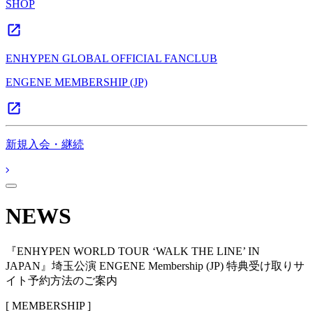
SHOP
ENHYPEN GLOBAL OFFICIAL FANCLUB
ENGENE MEMBERSHIP (JP)
新規入会・継続
NEWS
『ENHYPEN WORLD TOUR ‘WALK THE LINE’ IN
JAPAN』埼玉公演 ENGENE Membership (JP) 特典受け取りサ
イト予約方法のご案内
[ MEMBERSHIP ]