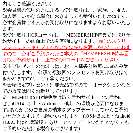
内よりご確認ください)。
※会員様の代理の方によるお受け取りは、ご家族、ご友人、
知人等、いかなる場合におきましても受付いたしかねます。
必ず会員様ご本人がお受け取りになりますようお願いいたし
ます。
※受け取り用QRコードは、「MEMBERSHIP特典受け取り予
約サイト」の画面上でのみ有効になります。
画面のスクリー
ンショット・キャプチャなどでは特典お渡しをいたしかねま
すので、必ずご予約されたご本人の「MEMBERSHIP特典受
け取り予約サイト」上でのQRコードをご提示ください。
※本プレゼントのお渡しは、お一人様各公演毎に1回のみ受
付いたします。1公演で複数回のプレゼントお受け取りはで
きかねますので、ご了承ください。
※会場限定プレゼントは非売品ですので、オークションなど
での販売は固くお断りしております。
※「MEMBERSHIP特典受け取り予約サイト」での予約に
は、iOS14.5以上・Android 11.0以上の環境が必要になりま
す｡あらかじめご自身の端末をアップデートしてからご予約
いただきますようお願いいたします。(iOS14.5以上・Android
11.0以上は推奨環境であり、アップデートいただかなくても
ご予約いただける場合もございます)