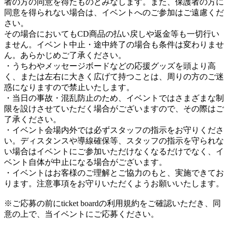
者の方の同意を得たものとみなします。また、保護者の方に
同意を得られない場合は、イベントへのご参加はご遠慮くだ
さい。
その場合においてもCD商品の払い戻しや返金等も一切行い
ません。イベント中止・途中終了の場合も条件は変わりませ
ん。あらかじめご了承ください。
・うちわやメッセージボードなどの応援グッズを頭より高
く、または左右に大きく広げて持つことは、周りの方のご迷
惑になりますので禁止いたします。
・当日の事故・混乱防止のため、イベントではさまざまな制
限を設けさせていただく場合がございますので、その際はご
了承ください。
・イベント会場内外では必ずスタッフの指示をお守りくださ
い。ディスタンスや導線確保等、スタッフの指示を守られな
い場合はイベントにご参加いただけなくなるだけでなく、イ
ベント自体が中止になる場合がございます。
・イベントはお客様のご理解とご協力のもと、実施できてお
ります。注意事項をお守りいただくようお願いいたします。
※ご応募の前にticket boardの利用規約をご確認いただき、同
意の上で、当イベントにご応募ください。