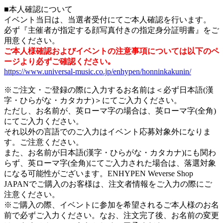
■本人確認について
イベント当日は、当選者受付にてご本人確認を行います。
必ず『主催者が指定する顔写真付きの指定身分証明書』をご
用意ください。
ご本人様確認およびイベントの注意事項については以下のペ
ージより必ずご確認ください｡
https://www.universal-music.co.jp/enhypen/honninkakunin/
※ご注文・ご登録の際に入力するお名前は＜必ず日本語(漢
字・ひらがな・カタカナ)＞にてご入力ください。
ただし、お名前が、英ローマ字の場合は、英ローマ字(全角)
にてご入力ください。
それ以外の言語でのご入力はイベント応募対象外になりま
す。ご注意ください。
また、お名前が日本語(漢字・ひらがな・カタカナ)にも関わ
らず、英ローマ字(全角)にてご入力された場合は、落選対象
になる可能性がございます。ENHYPEN Weverse Shop
JAPANでご購入のお客様は、注文者情報をご入力の際にご
注意ください。
※ご購入の際、イベントに参加を希望されるご本人様のお名
前で必ずご入力ください。なお、注文完了後、お名前の変更