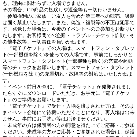
も、理由に関わらずご入場できません。
その場合、CD商品の払戻しや返金等も一切行いません。
・参加権利のご家族・ご友人を含めた第三者への転売、譲渡
は固く禁止いたします。また、偽造・複製等の不正は犯罪で
す。発覚した場合は、今後のイベントへのご参加をお断りい
たします。お客様間での盗難・トラブル・チケット詐欺・そ
の他事故等、一切責任を負いかねます。
・『電子チケット』での入場は、スマートフォン・タブレッ
ト(一部機種を除く)を使っての入場です。事前にしっかりと
スマートフォン・タブレット(一部機種を除く)の充電や起動
等のチェックをお願いします。スマートフォン・タブレット
(一部機種を除く)の充電切れ・故障等の対応はいたしかねま
す。
・イベント前日20:00に、『電子チケット』が発券されまし
たらすぐにダウンロードいただき、お手元に『電子チケッ
ト』のご準備をお願いします。
・『電子チケット』で受付・入場を済まされた方は、そのま
まイベント会場にて待機いただくことになり、再入場は出来
ません。事前にお手洗い等はお済ませください。
・未成年の方は保護者の方の同意を得た上でご応募・ご参加
ください。未成年の方がご応募・ご参加された場合は、保護