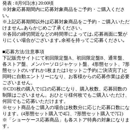
発表 : 8月9日(水) 20:00頃
※対象応募期間内に応募対象商品をご予約・ご購入くださ
い｡
※上記応募期間以外は応募対象商品をご予約・ご購入いただ
けません｡あらかじめご了承ください。
※各回の締切間近などの時間帯によっては､応募画面に繋が
りにくい場合がございます｡余裕を持ってご応募ください｡
■応募方法/注意事項
下記販売サイトにて初回限定盤A、初回限定盤B、通常盤、
各ストア盤、メンバーソロジャケット盤、4形態セット、7形
態セットのいずれか1枚または1セットご予約(ご決済完了)と
同時に自動エントリーになり、お客様からの応募作業は必要
ございません。
※CD1枚の購入で1口の応募になり、購入枚数、応募回数の
制限はございません。おひとり様何枚でもご購入いただけ、
何回でもご応募いただけます。
※セット商品をご購入の場合は枚数分に応じた応募口数にな
ります。(4形態セット購入で4口、7形態セット購入で7口)
※「ショーケース応募商品」も各ストア特典の対象になりま
す。