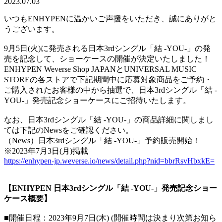
2023.07.03
いつもENHYPENに温かいご声援をいただき、誠にありがと
うございます。
9月5日(火)に発売される日本3rdシングル「結 -YOU-」の発
売を記念して、ショーケースの開催が決定いたしました！
ENHYPEN Weverse Shop JAPANとUNIVERSAL MUSIC
STOREの各ストアで下記期間中に応募対象商品をご予約・
ご購入されたお客様の中から抽選で、日本3rdシングル「結 -
YOU-」発売記念ショーケースにご招待いたします。
なお、日本3rdシングル「結 -YOU-」の商品詳細に関しまし
ては下記のNewsをご確認ください。
（News）日本3rdシングル「結 -YOU-」予約販売開始！
※2023年7月3日(月)掲載
https://enhypen-jp.weverse.io/news/detail.php?nid=bbrRsvHbxkE=
【ENHYPEN 日本3rdシングル「結 -YOU-」発売記念ショー
ケース概要】
■開催日程：2023年9月7日(木) (開催時間は決まり次第お知ら