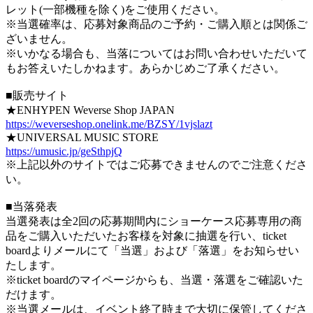
レット(一部機種を除く)をご使用ください。
※当選確率は、応募対象商品のご予約・ご購入順とは関係ご
ざいません。
※いかなる場合も、当落についてはお問い合わせいただいて
もお答えいたしかねます。あらかじめご了承ください。
■販売サイト
★ENHYPEN Weverse Shop JAPAN
https://weverseshop.onelink.me/BZSY/1vjslazt
★UNIVERSAL MUSIC STORE
https://umusic.jp/geSthpjQ
※上記以外のサイトではご応募できませんのでご注意くださ
い。
■当落発表
当選発表は全2回の応募期間内にショーケース応募専用の商
品をご購入いただいたお客様を対象に抽選を行い、ticket
boardよりメールにて「当選」および「落選」をお知らせい
たします。
※ticket boardのマイページからも、当選・落選をご確認いた
だけます。
※当選メールは、イベント終了時まで大切に保管してくださ