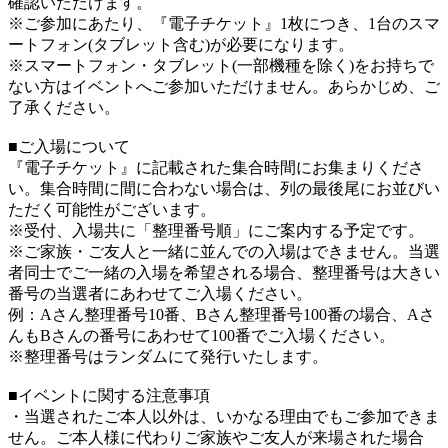
確認いただけます。
※ご参加にあたり、『電子チケット』1枚につき、1台のスマ
ートフォン(タブレット含む)が必要になります。
※スマートフォン・タブレット(一部機種を除く)をお持ちで
ない方はイベントへご参加いただけません。あらかじめ、ご
了承ください。
■ご入場について
『電子チケット』に記載された集合時間にお集まりくださ
い。集合時間に間に合わない場合は、列の最後尾にお並びい
ただく可能性がございます。
※受付、入場共に「整理番号順」にご案内する予定です。
※ご家族・ご友人と一緒に並んでの入場はできません。当選
者同士でご一緒の入場を希望される場合、整理番号は大きい
番号の当選者にあわせてご入場ください。
例：Aさん整理番号10番、Bさん整理番号100番の場合、Aさ
んもBさんの番号にあわせて100番でご入場ください。
※整理番号はランダムにて発行いたします。
■イベントに関する注意事項
・当選されたご本人以外は、いかなる理由でもご参加できま
せん。ご本人様に代わりご家族やご友人が来場された場合