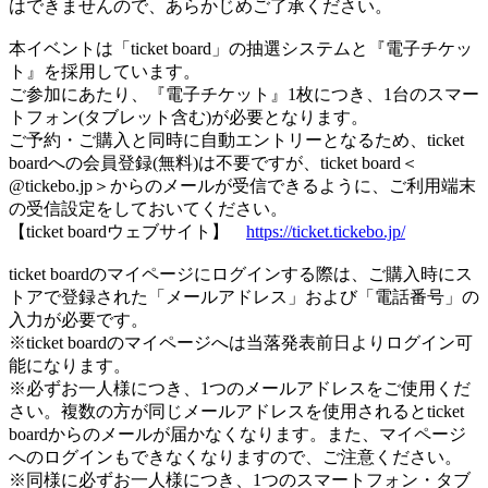
はできませんので、あらかじめご了承ください。
本イベントは「ticket board」の抽選システムと『電子チケッ
ト』を採用しています。
ご参加にあたり、『電子チケット』1枚につき、1台のスマー
トフォン(タブレット含む)が必要となります。
ご予約・ご購入と同時に自動エントリーとなるため、ticket
boardへの会員登録(無料)は不要ですが、ticket board＜
@tickebo.jp＞からのメールが受信できるように、ご利用端末
の受信設定をしておいてください。
【ticket boardウェブサイト】
https://ticket.tickebo.jp/
ticket boardのマイページにログインする際は、ご購入時にス
トアで登録された「メールアドレス」および「電話番号」の
入力が必要です。
※ticket boardのマイページへは当落発表前日よりログイン可
能になります。
※必ずお一人様につき、1つのメールアドレスをご使用くだ
さい。複数の方が同じメールアドレスを使用されるとticket
boardからのメールが届かなくなります。また、マイページ
へのログインもできなくなりますので、ご注意ください。
※同様に必ずお一人様につき、1つのスマートフォン・タブ